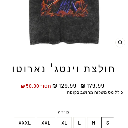
ור
חולצת וינטג' נארוטו
מחיר
מחיר
129.99 ₪
179.99 ₪
חסוך 50.00 ₪
רגיל
מבצע
כולל מס
משלוח
מחושב בקופה
מידה
XXXL
XXL
XL
L
M
S