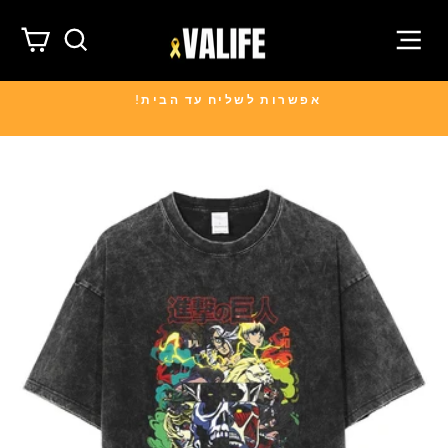
לג
תוכן
תפריט
חיפוש
עג
אפשרות לשליח עד הבית!
עצור
מצגת