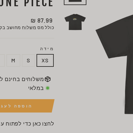
ONE PIECE
מחיר
87.99 ₪
רגיל
כולל מס
משלוח
מחושב בקו
מידה
L
M
S
XS
משלוחים בחינם ל
במלאי
הוספה לעגל
לחצו כאן כדי לפתוח עו