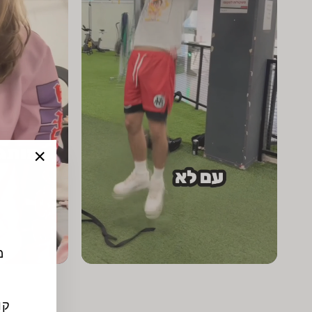
"סגור"
מ
קוד 