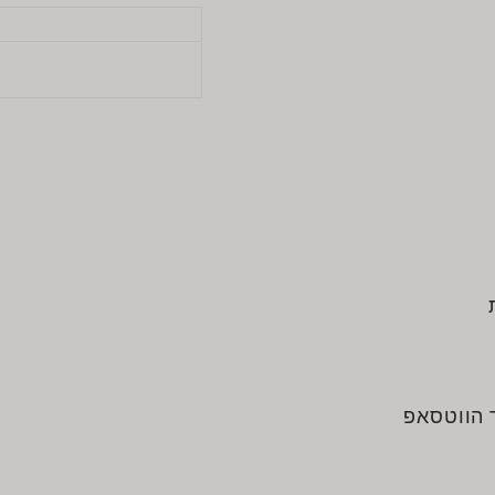
ט
 הווטסאפ