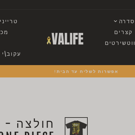
 סדרה
טרייני
 קצרים
מכנ
וטשירטים
עקוב\י 
אפשרות לשליח עד הבית!
עצור
מצגת
ח